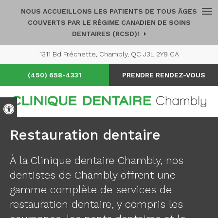
NOUS ACCUEILLONS LES PATIENTS DE TOUS ÂGES
Ouv
COUVERTS PAR LE RÉGIME CANADIEN DE SOINS
DENTAIRES (RCSD)!
1311 Bd Fréchette
Chambly
QC
J3L 2Y9
CA
(450) 658-4331
PRENDRE RENDEZ-VOUS
Version accessible
Restauration dentaire
À la
Clinique dentaire Chambly
, nos
dentistes de Chambly offrent une
gamme complète de services de
restauration dentaire, y compris les