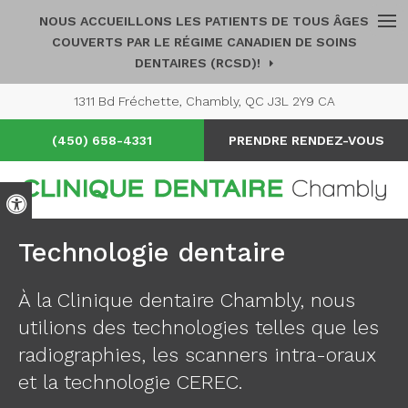
NOUS ACCUEILLONS LES PATIENTS DE TOUS ÂGES
Ouv
COUVERTS PAR LE RÉGIME CANADIEN DE SOINS
DENTAIRES (RCSD)!
1311 Bd Fréchette
Chambly
QC
J3L 2Y9
CA
(450) 658-4331
PRENDRE RENDEZ-VOUS
Version accessible
Technologie dentaire
À la
Clinique dentaire Chambly
, nous
utilions des technologies telles que les
radiographies, les scanners intra-oraux
et la technologie CEREC.