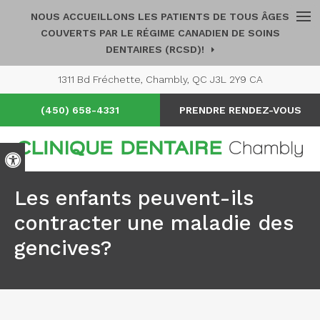
NOUS ACCUEILLONS LES PATIENTS DE TOUS ÂGES
Ouv
COUVERTS PAR LE RÉGIME CANADIEN DE SOINS
DENTAIRES (RCSD)!
1311 Bd Fréchette
Chambly
QC
J3L 2Y9
CA
(450) 658-4331
PRENDRE RENDEZ-VOUS
Version accessible
Les enfants peuvent-ils
contracter une maladie des
gencives?